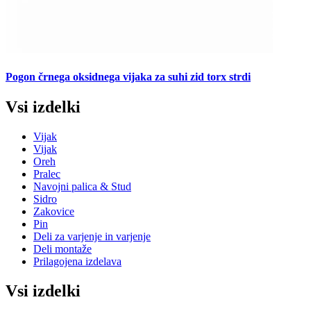
Pogon črnega oksidnega vijaka za suhi zid torx strdi
Vsi izdelki
Vijak
Vijak
Oreh
Pralec
Navojni palica & Stud
Sidro
Zakovice
Pin
Deli za varjenje in varjenje
Deli montaže
Prilagojena izdelava
Vsi izdelki