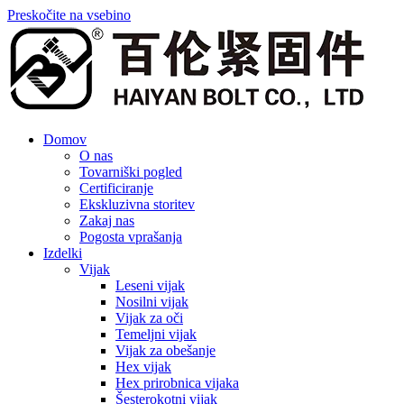
Preskočite na vsebino
Domov
O nas
Tovarniški pogled
Certificiranje
Ekskluzivna storitev
Zakaj nas
Pogosta vprašanja
Izdelki
Vijak
Leseni vijak
Nosilni vijak
Vijak za oči
Temeljni vijak
Vijak za obešanje
Hex vijak
Hex prirobnica vijaka
Šesterokotni vijak