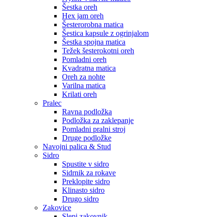
Šestka oreh
Hex jam oreh
Šesterorobna matica
Šestica kapsule z ogrinjalom
Šestka spojna matica
Težek šesterokotni oreh
Pomladni oreh
Kvadratna matica
Oreh za nohte
Varilna matica
Krilati oreh
Pralec
Ravna podložka
Podložka za zaklepanje
Pomladni pralni stroj
Druge podložke
Navojni palica & Stud
Sidro
Spustite v sidro
Sidrnik za rokave
Preklopite sidro
Klinasto sidro
Drugo sidro
Zakovice
Slepi zakovnik