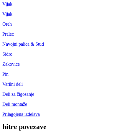
Vijak
Vijak
Oreh
Pralec
Navojni palica & Stud
Sidro
Zakovice
Pin
Varilni deli
Deli za žigosanje
Deli montaže
Prilagojena izdelava
hitre povezave