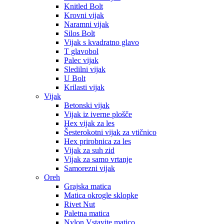
Knitled Bolt
Krovni vijak
Naramni vijak
Silos Bolt
Vijak s kvadratno glavo
T glavobol
Palec vijak
Sledilni vijak
U Bolt
Krilasti vijak
Vijak
Betonski vijak
Vijak iz iverne plošče
Hex vijak za les
Šesterokotni vijak za vtičnico
Hex prirobnica za les
Vijak za suh zid
Vijak za samo vrtanje
Samorezni vijak
Oreh
Grajska matica
Matica okrogle sklopke
Rivet Nut
Paletna matica
Nylon Vstavite matico