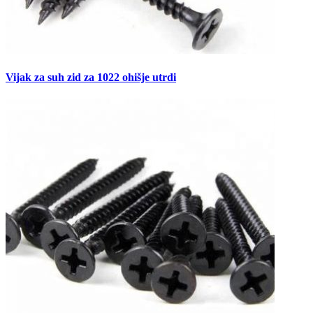
Vijak za suh zid za 1022 ohišje utrdi