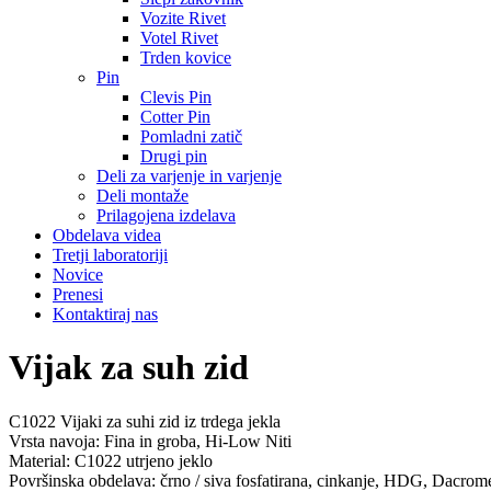
Vozite Rivet
Votel Rivet
Trden kovice
Pin
Clevis Pin
Cotter Pin
Pomladni zatič
Drugi pin
Deli za varjenje in varjenje
Deli montaže
Prilagojena izdelava
Obdelava videa
Tretji laboratoriji
Novice
Prenesi
Kontaktiraj nas
Vijak za suh zid
C1022 Vijaki za suhi zid iz trdega jekla
Vrsta navoja: Fina in groba, Hi-Low Niti
Material: C1022 utrjeno jeklo
Površinska obdelava: črno / siva fosfatirana, cinkanje, HDG, Dacrom